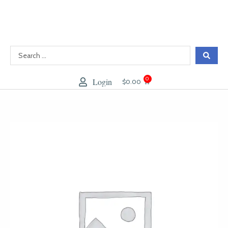
跳
至
内
容
0
Login
大
$
0.00
车
GN
Brahmi+腦
健
数
量