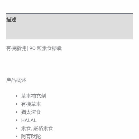
描述
用户评价 (0)
有機腦健 | 90 粒素食膠囊
產品概述
草本補充劑
有機草本
猶太潔食
HALAL
素食, 嚴格素食
阿育吠陀