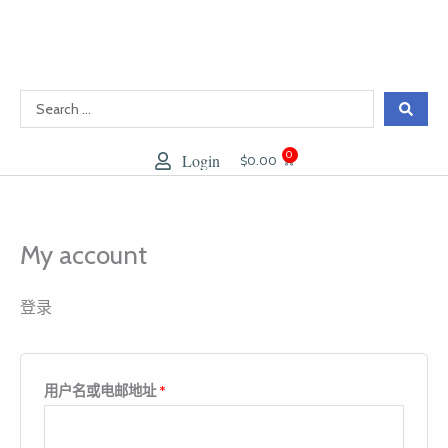
跳
至
内
容
0
Login
大
$
0.00
车
My account
登录
用户名或电邮地址
*