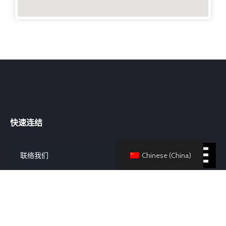
快速连结
Chinese (China)
联络我们
联络我们
Room 37, Block B, 6/F, Kin Tak Fund IND. BLDG, 174 Wai Yip Street,
Kwun Tong, Hong Kong