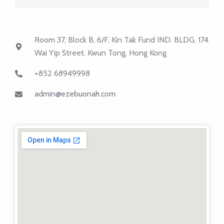
t
e
a
b
g
o
r
o
a
k
m
-
Room 37, Block B, 6/F, Kin Tak Fund IND. BLDG, 174
f
Wai Yip Street, Kwun Tong, Hong Kong
+852 68949998
admin@ezebuonah.com