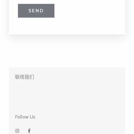
SEND
联络我们
Follow Us
I
F
n
a
s
c