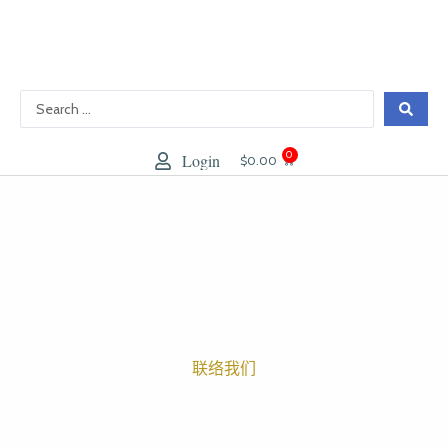
跳
至
内
容
0
Login
大
$
0.00
车
联络我们