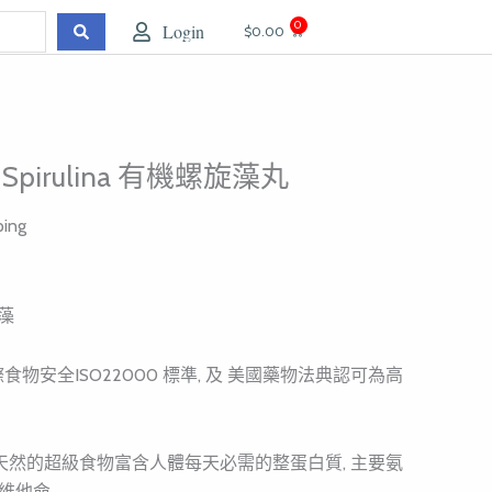
0
Login
大
$
0.00
车
ic Spirulina 有機螺旋藻丸
ping
藻
際食物安全ISO22000 標準, 及 美國藥物法典認可為高
藻是天然的超級食物富含人體每天必需的整蛋白質, 主要氨
種維他命