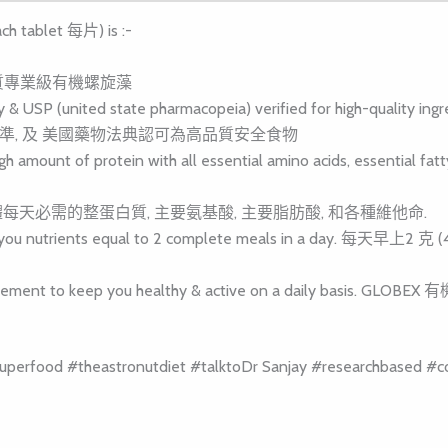
 tablet 每片) is :-
lina 高品質專業級有機螺旋藻
y & USP (united state pharmacopeia) verified for high-quality ingr
 標準, 及 美國藥物法典認可為高品質安全食物
gh amount of protein with all essential amino acids, essential fatt
每天必需的整蛋白質, 主要氨基酸, 主要脂肪酸, 和各種維他命.
ts) gives you nutrients equal to 2 complete meals in a
tional supplement to keep you healthy & active on a d
ood #theastronutdiet #talktoDr Sanjay #researchbase