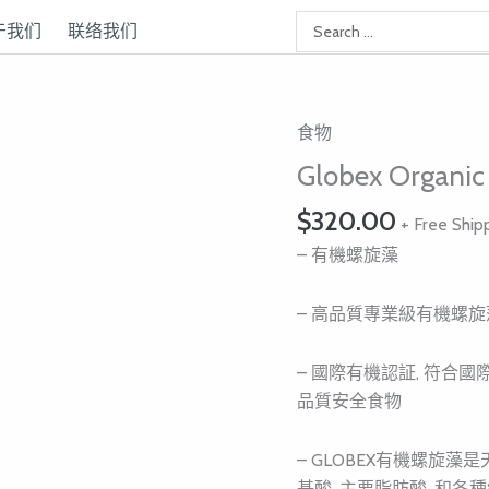
于我们
联络我们
食物
Globex
Organic
Globex Organ
Spirulina
$
320.00
有
+ Free Ship
機
– 有機螺旋藻
螺
旋
– 高品質專業級有機螺旋
藻
丸
– 國際有機認証, 符合國
数
品質安全食物
量
– GLOBEX有機螺旋
基酸, 主要脂肪酸, 和各