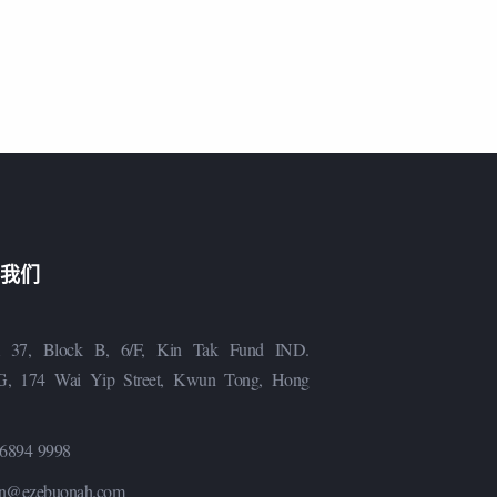
我们
 37, Block B, 6/F, Kin Tak Fund IND.
, 174 Wai Yip Street, Kwun Tong, Hong
6894 9998
n@ezebuonah.com