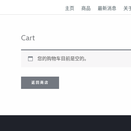
跳
主页
商品
最新消息
关
至
内
容
Cart
您的购物车目前是空的。
返回商店