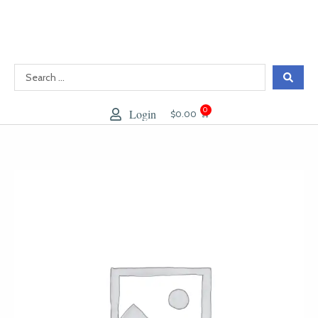
跳
至
內
容
0
Login
大
$
0.00
車
GN
Triphala
有
機
三
果
實
數