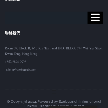
聯絡我們
Room 37, Block B, 6/F, Kin Tak Fund IND. BLDG, 174 Wai Yip Street,
Kwun Tong, Hong Kong
+852 6894 9998
admin@ezebuonah.com
© Copyright 2024. Powered by Ezebuonah International
Limited. Created by Cheery Limited